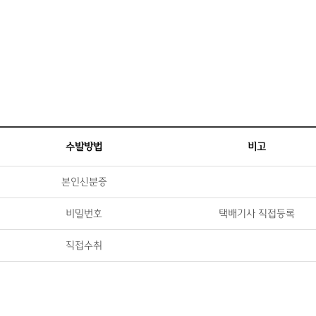
수발방법
비고
본인신분증
비밀번호
택배기사 직접등록
직접수취