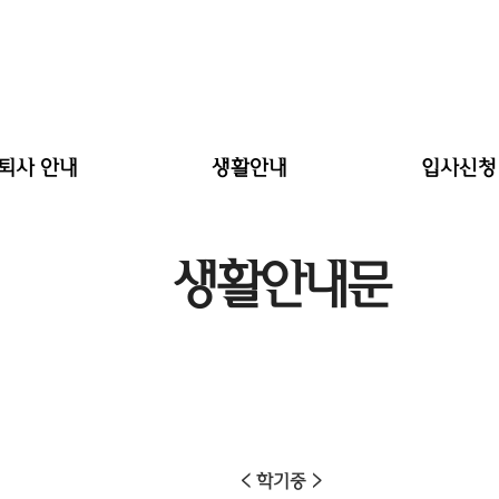
.퇴사 안내
생활안내
입사신청
입사안내
생활안내문
신청
생활안내문
퇴사안내
편의시설
합격
역 및 반환규정
사생수칙
< 학기중 >