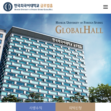
사생수칙
외박신청