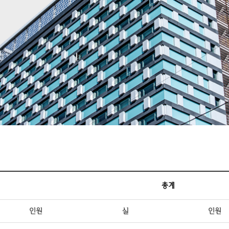
총계
인원
실
인원