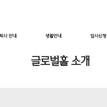
.퇴사 안내
생활안내
입사신청
입사안내
생활안내문
신청
글로벌홀 소개
퇴사안내
편의시설
합격
역 및 반환규정
사생수칙