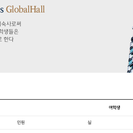
es
GlobalHall
 기숙사로써
 학생들은
로 한다
여학생
인원
실