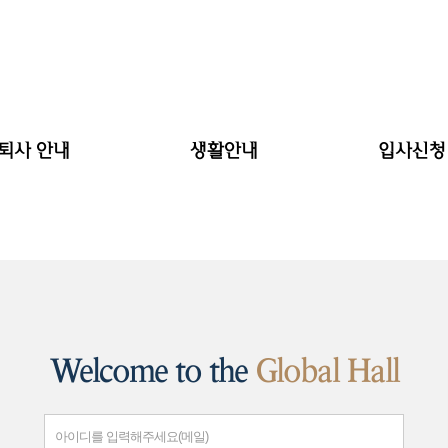
.퇴사 안내
생활안내
입사신청
입사안내
생활안내문
신청
퇴사안내
편의시설
합격
역 및 반환규정
사생수칙
Welcome to the
Global Hall
아