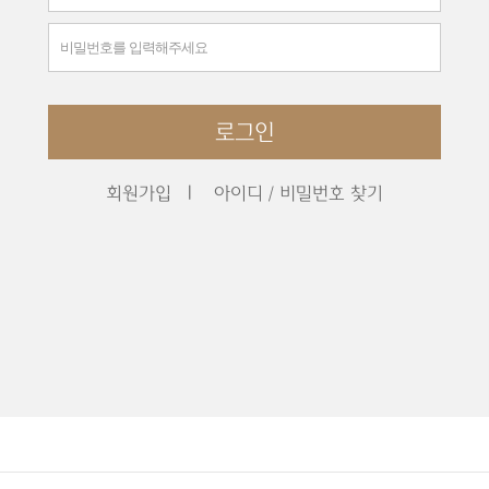
이
비
디
밀
번
호
로그인
회원가입
|
아이디 / 비밀번호 찾기